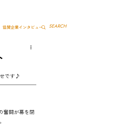
協賛企業インタビュー
茨城ミライアカデミー
へ
せです♪
年間の奮闘が幕を閉
。