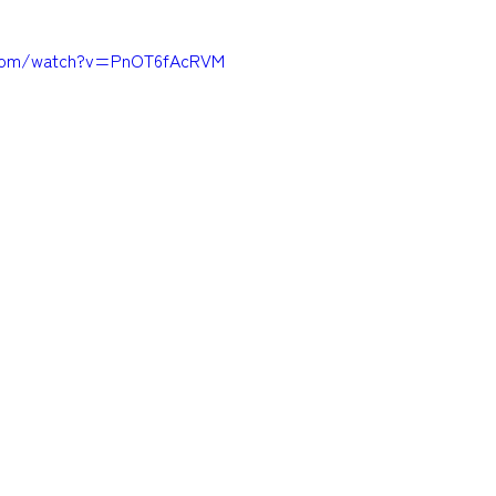
.com/watch?v=PnOT6fAcRVM