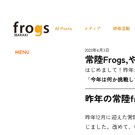
All Posts
メディア
研修活動
2023年4月3日
MENU
OBOGインタビュー
NEWS
常陸Frog
はじめまして！昨年
セキショウミライアカデミー
「
今年は何か挑戦し
昨年の常陸fr
昨年12月に迎えた常陸
じました。改めて、