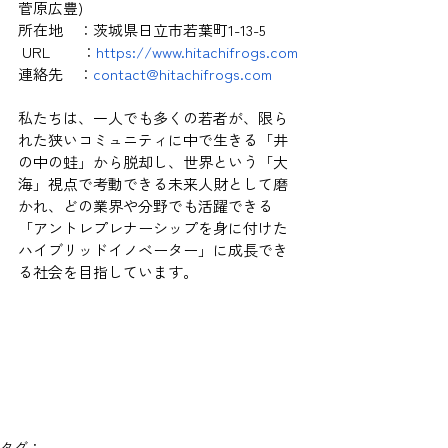
菅原広豊)
所在地　：茨城県日立市若葉町1-13-5
 URL   　 ：
https://www.hitachifrogs.com
連絡先　：
contact@hitachifrogs.com
私たちは、一人でも多くの若者が、限ら
れた狭いコミュニティに中で生きる「井
の中の蛙」から脱却し、世界という「大
海」視点で考動できる未来人財として磨
かれ、どの業界や分野でも活躍できる
「アントレプレナーシップを身に付けた
ハイブリッドイノベーター」に成長でき
る社会を目指しています。
タグ：