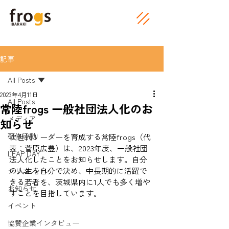
記事
All Posts
2023年4月11日
All Posts
常陸frogs 一般社団法人化のお
メディア
知らせ
研修活動
次世代リーダーを育成する常陸frogs（代
表：菅原広豊）は、2023年度、一般社団
LEAP DAY
法人化したことをお知らせします。自分
の人生を自分で決め、中長期的に活躍で
シリコンバレー
きる若者を、茨城県内に1人でも多く増や
お知らせ
すことを目指しています。
イベント
協賛企業インタビュー