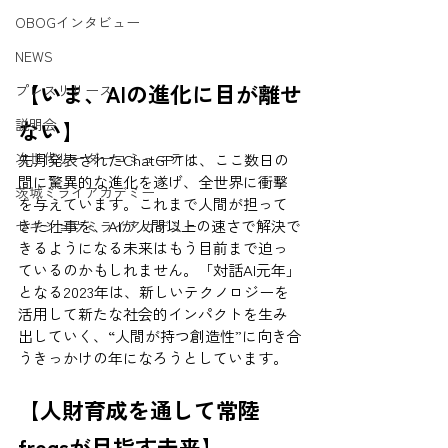
OBOGインタビュー
NEWS
【いま、AIの進化に目が離せ
プレスリリース
ない】
説明会
次世代リーダーコミュニティ
先月発表されたChatGPTは、ここ数日の
間に驚異的な進化を遂げ、全世界に衝撃
茨城ミライアカデミー
を与えています。これまで人間が担って
きた仕事を、AIが人間以上の速さで解決で
セキショウミライアカデミー
きるようになる未来はもう目前まで迫っ
ているのかもしれません。「対話AI元年」
となる2023年は、新しいテクノロジーを
活用して新たな社会的インパクトを生み
出していく、“人間が持つ創造性”に向き合
うきっかけの年になろうとしています。
【人財育成を通して常陸
frogsが目指す未来】