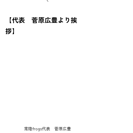
【代表　菅原広豊より挨
拶】
常陸frogs代表　菅原広豊