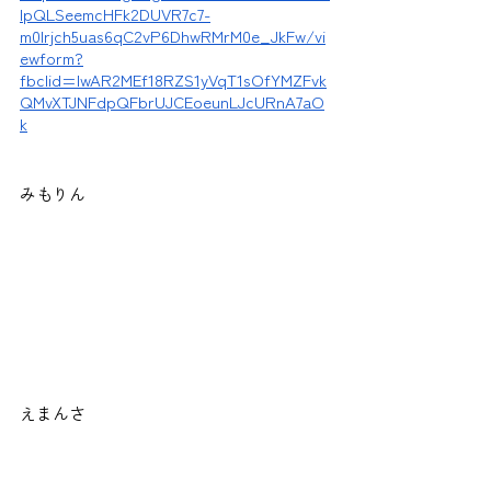
IpQLSeemcHFk2DUVR7c7-
m0lrjch5uas6qC2vP6DhwRMrM0e_JkFw/vi
ewform?
fbclid=IwAR2MEf18RZS1yVqT1sOfYMZFvk
QMvXTJNFdpQFbrUJCEoeunLJcURnA7aO
k
みもりん
えまんさ