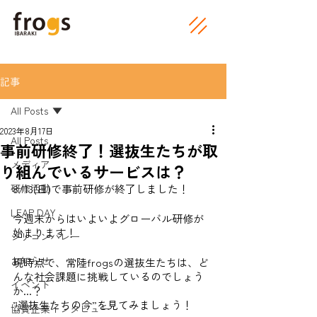
記事
All Posts
2023年8月17日
All Posts
事前研修終了！選抜生たちが取
メディア
り組んでいるサービスは？
研修活動
8/13(日)で事前研修が終了しました！
LEAP DAY
今週末からはいよいよグローバル研修が
始まります！
シリコンバレー
お知らせ
現時点で、常陸frogsの選抜生たちは、ど
んな社会課題に挑戦しているのでしょう
イベント
か...？
”選抜生たちの今”を見てみましょう！
協賛企業インタビュー