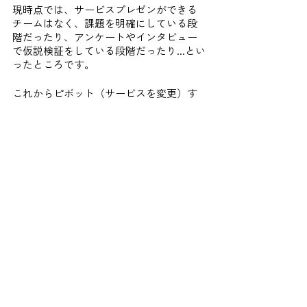
現時点では、サービスプレゼンができる
チームはなく、課題を明確にしている段
階だったり、アンケートやインタビュー
で仮説検証をしている段階だったり...とい
ったところです。
これからピボット（サービスを変更）す
ることもありますし、チームメンバーが
変わることもあります。
8/19(土)から始まる、世界とつながる1ヶ
月『グローバル研修』後には、みんなど
う変化しているでしょうか...
次回の”選抜生たちの今”を、どうぞお楽し
みに！！
タグ：
人財育成
5期
研修
研修活動
NEWS