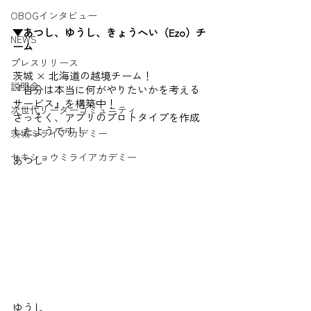
OBOGインタビュー
▼あつし、ゆうし、きょうへい（Ezo）チ
NEWS
ーム
プレスリリース
茨城 × 北海道の越境チーム！
説明会
『自分は本当に何がやりたいかを考える
サービス』を構築中！
次世代リーダーコミュニティ
さっそく、アプリのプロトタイプを作成
したようです！
茨城ミライアカデミー
セキショウミライアカデミー
あつし
ゆうし