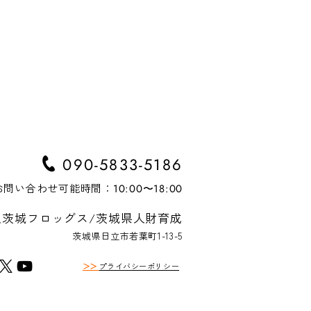
090-5833-5186
お問い合わせ可能時間：
10:00〜18:00
茨城フロッグス/茨城県人財育成​
茨城県日立市若葉町1-13-5
日申し込みOK！】未来を
＞
＞
プライバシーポリシー
拓く力を育むセキショウ
イアカデミーいわき校、1