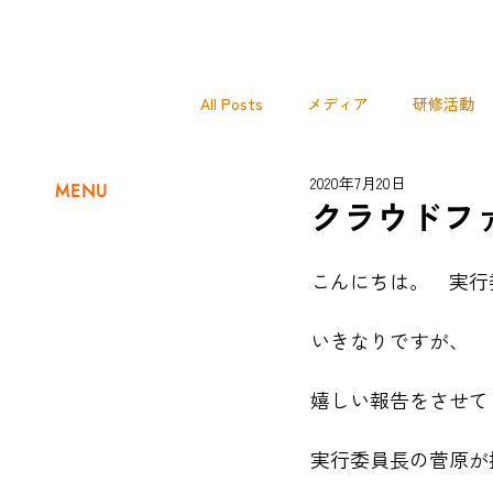
All Posts
メディア
研修活動
2020年7月20日
MENU
OBOGインタビュー
NEWS
クラウドフ
こんにちは。　実行
セキショウミライアカデミー
いきなりですが、
嬉しい報告をさせて
実行委員長の菅原が