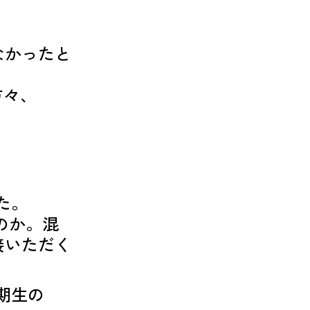
なかったと
方々、
た。
のか。混
接いただく
期生の