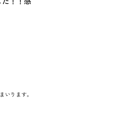
した！！感
まいります。