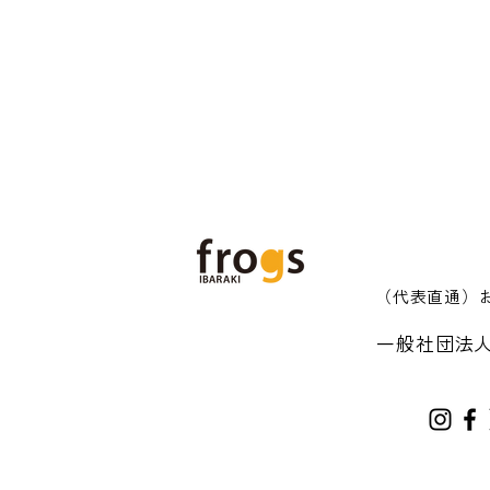
（代表直通）​
一般社団法人
答えのない時代を生き抜く力
【当
を育む、セキショウミライア
切り
カデミー。1月24日(土)いわき
ミラ