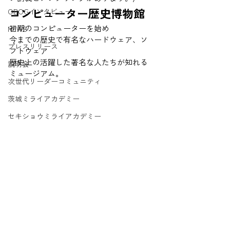
コンピューター歴史博物館 
OBOGインタビュー
初期のコンピューターを始め 
NEWS
今までの歴史で有名なハードウェア、ソ
プレスリリース
フトウェア 
歴史上の活躍した著名な人たちが知れる
説明会
ミュージアム。 
次世代リーダーコミュニティ
茨城ミライアカデミー
セキショウミライアカデミー