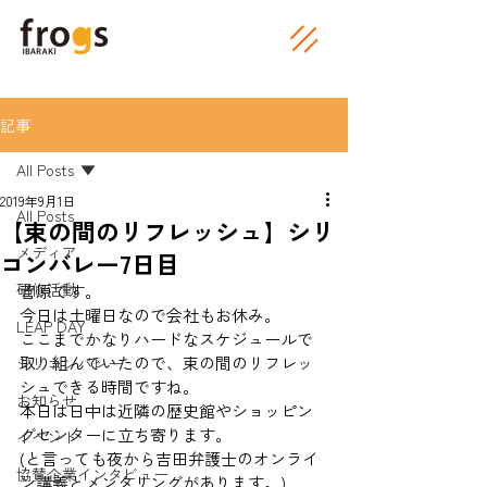
記事
All Posts
2019年9月1日
All Posts
【束の間のリフレッシュ】シリ
メディア
コンバレー7日目
研修活動
菅原です。 
今日は土曜日なので会社もお休み。 
LEAP DAY
ここまでかなりハードなスケジュールで
取り組んでいたので、束の間のリフレッ
シリコンバレー
シュできる時間ですね。 
お知らせ
本日は日中は近隣の歴史館やショッピン
グセンターに立ち寄ります。 
イベント
(と言っても夜から吉田弁護士のオンライ
協賛企業インタビュー
ン講義とメンタリングがあります。) 